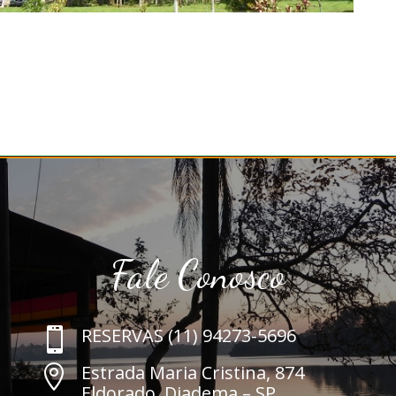
Fale Conosco
RESERVAS (11) 94273-5696

Estrada Maria Cristina, 874

Eldorado, Diadema – SP